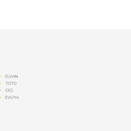
→
ELVAN
→
TOTO
→
CİCİ
→
EVLİYA